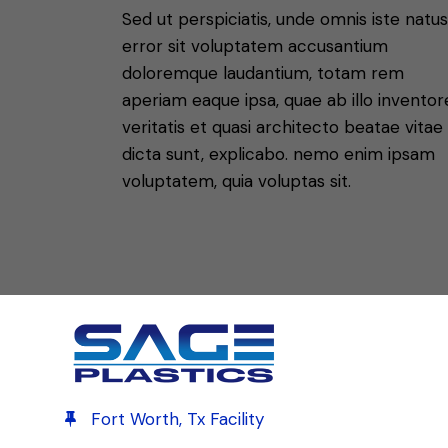
Sed ut perspiciatis, unde omnis iste natus
error sit voluptatem accusantium
doloremque laudantium, totam rem
aperiam eaque ipsa, quae ab illo inventor
veritatis et quasi architecto beatae vitae
dicta sunt, explicabo. nemo enim ipsam
voluptatem, quia voluptas sit.
Fort Worth, Tx Facility